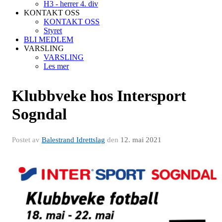
H3 - herrer 4. div
KONTAKT OSS
KONTAKT OSS
Styret
BLI MEDLEM
VARSLING
VARSLING
Les mer
Klubbveke hos Intersport
Sogndal
Postet av
Balestrand Idrettslag
den
12. mai 2021