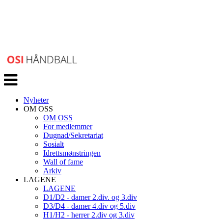
Veksle
navigasjon
Nyheter
OM OSS
OM OSS
For medlemmer
Dugnad/Sekretariat
Sosialt
Idrettsmønstringen
Wall of fame
Arkiv
LAGENE
LAGENE
D1/D2 - damer 2.div. og 3.div
D3/D4 - damer 4.div og 5.div
H1/H2 - herrer 2.div og 3.div