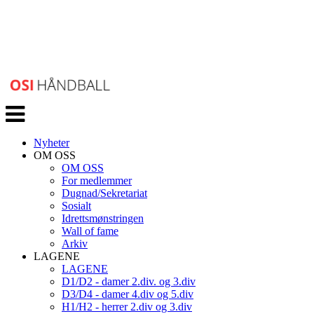
Veksle
navigasjon
Nyheter
OM OSS
OM OSS
For medlemmer
Dugnad/Sekretariat
Sosialt
Idrettsmønstringen
Wall of fame
Arkiv
LAGENE
LAGENE
D1/D2 - damer 2.div. og 3.div
D3/D4 - damer 4.div og 5.div
H1/H2 - herrer 2.div og 3.div