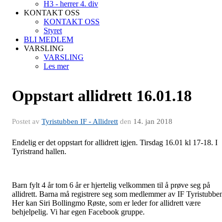
H3 - herrer 4. div
KONTAKT OSS
KONTAKT OSS
Styret
BLI MEDLEM
VARSLING
VARSLING
Les mer
Oppstart allidrett 16.01.18
Postet av
Tyristubben IF - Allidrett
den
14. jan 2018
Endelig er det oppstart for allidrett igjen. Tirsdag 16.01 kl 17-18. I
Tyristrand hallen.
Barn fylt 4 år tom 6 år er hjertelig velkommen til å prøve seg på
allidrett. Barna må registrere seg som medlemmer av IF Tyristubbe
Her kan Siri Bollingmo Røste, som er leder for allidrett være
behjelpelig. Vi har egen Facebook gruppe.