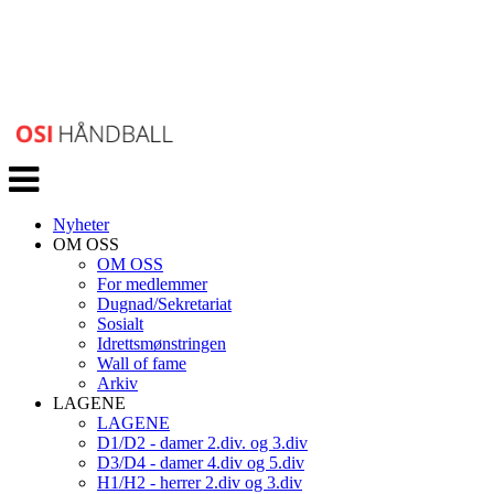
Veksle
navigasjon
Nyheter
OM OSS
OM OSS
For medlemmer
Dugnad/Sekretariat
Sosialt
Idrettsmønstringen
Wall of fame
Arkiv
LAGENE
LAGENE
D1/D2 - damer 2.div. og 3.div
D3/D4 - damer 4.div og 5.div
H1/H2 - herrer 2.div og 3.div