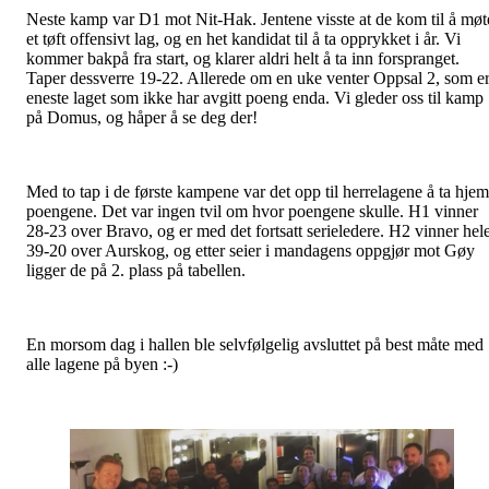
Neste kamp var D1 mot Nit-Hak. Jentene visste at de kom til å møt
et tøft offensivt lag, og en het kandidat til å ta opprykket i år. Vi
kommer bakpå fra start, og klarer aldri helt å ta inn forspranget.
Taper dessverre 19-22. Allerede om en uke venter Oppsal 2, som e
eneste laget som ikke har avgitt poeng enda. Vi gleder oss til kamp
på Domus, og håper å se deg der!
Med to tap i de første kampene var det opp til herrelagene å ta hjem
poengene. Det var ingen tvil om hvor poengene skulle. H1 vinner
28-23 over Bravo, og er med det fortsatt serieledere. H2 vinner hel
39-20 over Aurskog, og etter seier i mandagens oppgjør mot Gøy
ligger de på 2. plass på tabellen.
En morsom dag i hallen ble selvfølgelig avsluttet på best måte med
alle lagene på byen :-)