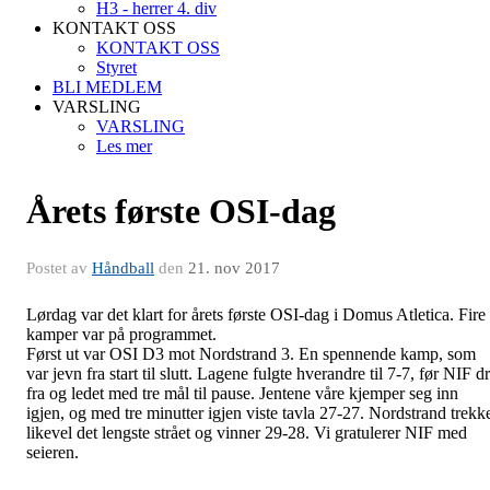
H3 - herrer 4. div
KONTAKT OSS
KONTAKT OSS
Styret
BLI MEDLEM
VARSLING
VARSLING
Les mer
Årets første OSI-dag
Postet av
Håndball
den
21. nov 2017
Lørdag var det klart for årets første OSI-dag i Domus Atletica. Fire
kamper var på programmet.
Først ut var OSI D3 mot Nordstrand 3. En spennende kamp, som
var jevn fra start til slutt. Lagene fulgte hverandre til 7-7, før NIF d
fra og ledet med tre mål til pause. Jentene våre kjemper seg inn
igjen, og med tre minutter igjen viste tavla 27-27. Nordstrand trekk
likevel det lengste strået og vinner 29-28. Vi gratulerer NIF med
seieren.