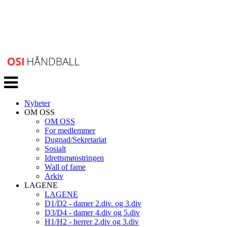
Veksle
navigasjon
Nyheter
OM OSS
OM OSS
For medlemmer
Dugnad/Sekretariat
Sosialt
Idrettsmønstringen
Wall of fame
Arkiv
LAGENE
LAGENE
D1/D2 - damer 2.div. og 3.div
D3/D4 - damer 4.div og 5.div
H1/H2 - herrer 2.div og 3.div