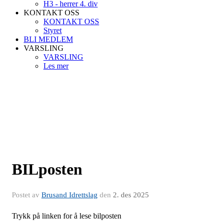
H3 - herrer 4. div
KONTAKT OSS
KONTAKT OSS
Styret
BLI MEDLEM
VARSLING
VARSLING
Les mer
BILposten
Postet av
Brusand Idrettslag
den
2. des 2025
Trykk på linken for å lese bilposten