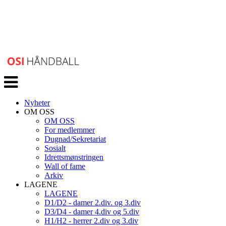
Veksle
navigasjon
Nyheter
OM OSS
OM OSS
For medlemmer
Dugnad/Sekretariat
Sosialt
Idrettsmønstringen
Wall of fame
Arkiv
LAGENE
LAGENE
D1/D2 - damer 2.div. og 3.div
D3/D4 - damer 4.div og 5.div
H1/H2 - herrer 2.div og 3.div