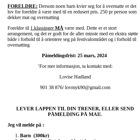
FORELDRE:
Dersom noen barn kvier seg for å overnatte er det
lov for foreldre å være med til en redusert pris. 250 pr person som
dekker mat og overnatting
Foreldre til
1.klassinger
MÅ
være med. Dette er et stort
arrangement, og det er godt for de aller minste med en ekstra støtte
både i forhold til å orientere seg på festivalområdet og i forhold til
overnatting
Påmeldingsfrist: 25 mars, 2024
‘For mer informasjon, ta kontakt med:
Lovise Hadland
901 38 876/ lovmyk90@gmail.com
LEVER LAPPEN TIL DIN TRENER, ELLER SEND
PÅMELDING PÅ MAI
L
Jeg vil melde på :
Barn (300kr)