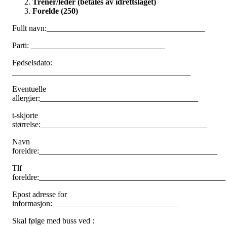
Trener/leder (betales av idrettslaget)
Forelde (250)
Fullt navn:_______________________________________
Parti: _________________________________
Fødselsdato:
____________________________________________
Eventuelle
allergier:_______________________________________
t-skjorte
størrelse:_________________________________________
Navn
foreldre:____________________________________________
Tlf
foreldre:______________________________________________
Epost adresse for
informasjon:_______________________________
Skal følge med buss ved :