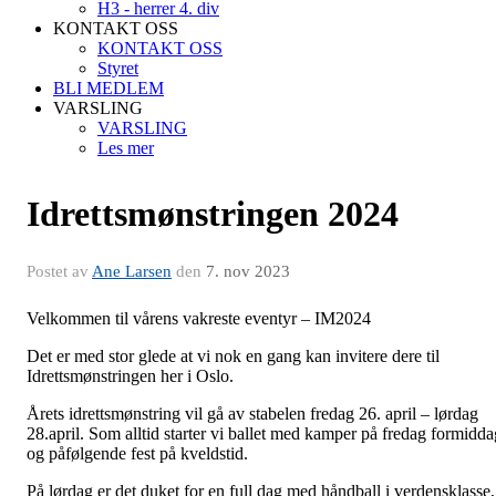
H3 - herrer 4. div
KONTAKT OSS
KONTAKT OSS
Styret
BLI MEDLEM
VARSLING
VARSLING
Les mer
Idrettsmønstringen 2024
Postet av
Ane Larsen
den
7. nov 2023
Velkommen til vårens vakreste eventyr – IM2024
Det er med stor glede at vi nok en gang kan invitere dere til
Idrettsmønstringen her i Oslo.
Årets idrettsmønstring vil gå av stabelen fredag 26. april – lørdag
28.april. Som alltid starter vi ballet med kamper på fredag formidda
og påfølgende fest på kveldstid.
På lørdag er det duket for en full dag med håndball i verdensklasse,