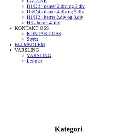
LAGENE
D1/D2 - damer 2.div. og 3.div
D3/D4 - damer 4.div og 5.div
H1/H2 - herrer 2.div og 3.div
H3 - herrer 4. div
KONTAKT OSS
KONTAKT OSS
Styret
BLI MEDLEM
VARSLING
VARSLING
Les mer
Kategori