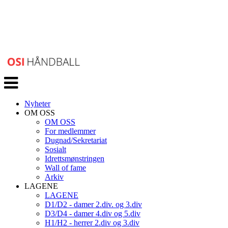
Veksle
navigasjon
Nyheter
OM OSS
OM OSS
For medlemmer
Dugnad/Sekretariat
Sosialt
Idrettsmønstringen
Wall of fame
Arkiv
LAGENE
LAGENE
D1/D2 - damer 2.div. og 3.div
D3/D4 - damer 4.div og 5.div
H1/H2 - herrer 2.div og 3.div